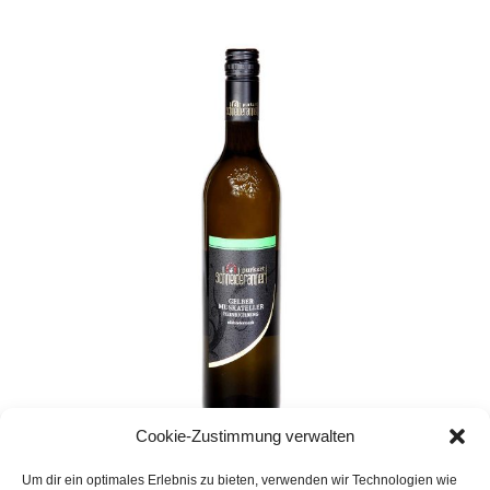
Cookie-Zustimmung verwalten
DAC
,
Lagenwein
,
Weine
,
Weiß
Um dir ein optimales Erlebnis zu bieten, verwenden wir Technologien wie