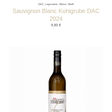
DAC
,
Lagenwein
,
Weine
,
Weiß
Sauvignon Blanc Kohlgrube DAC
2024
9,80
€