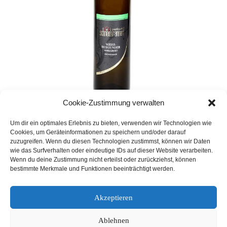
Cookie-Zustimmung verwalten
DAC
,
Lagenwein
,
Weine
,
Weiß
Um dir ein optimales Erlebnis zu bieten, verwenden wir Technologien wie
Weißburgunder Kohlgrube DAC
Cookies, um Geräteinformationen zu speichern und/oder darauf
zuzugreifen. Wenn du diesen Technologien zustimmst, können wir Daten
2024
wie das Surfverhalten oder eindeutige IDs auf dieser Website verarbeiten.
Wenn du deine Zustimmung nicht erteilst oder zurückziehst, können
9,50
€
bestimmte Merkmale und Funktionen beeinträchtigt werden.
Akzeptieren
Ablehnen