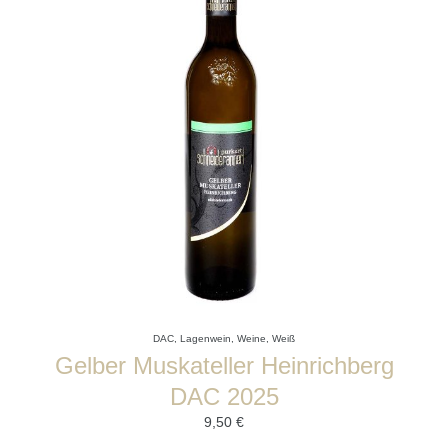
DAC
,
Lagenwein
,
Weine
,
Weiß
Gelber Muskateller Heinrichberg
DAC 2025
9,50
€