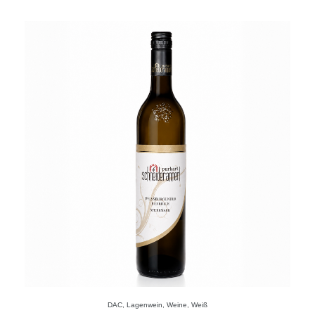
DAC
,
Lagenwein
,
Weine
,
Weiß