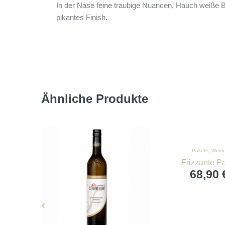
In der Nase feine traubige Nuancen, Hauch weiße Bl
pikantes Finish.
Ähnliche Produkte
Pakete
,
Wein
Frizzante P
68,90