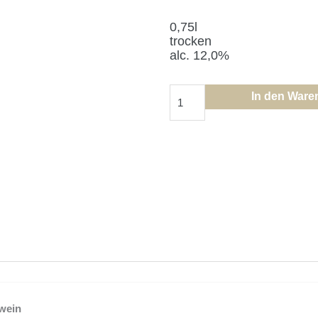
0,75l
trocken
alc. 12,0%
Gelber
In den Ware
Muskateller
DAC
2025
Menge
swein