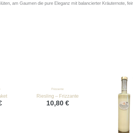
üten, am Gaumen die pure Eleganz mit balancierter Kräuternote, feine
e
Frizzante
aket
Riesling – Frizzante
€
10,80
€