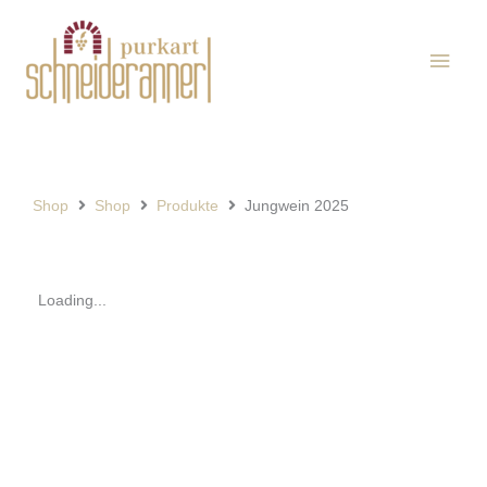
Zum
Haup
Inhalt
springen
Shop
Shop
Produkte
Jungwein 2025
Loading...