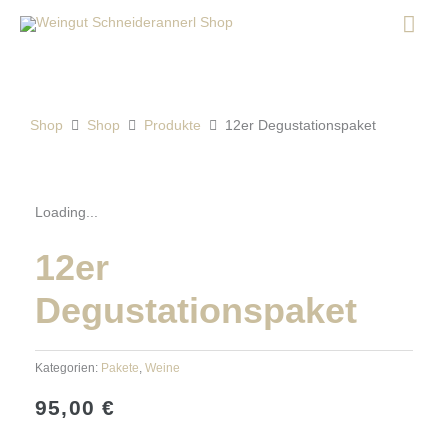
Zum
Hau
Inhalt
springen
Shop
Shop
Produkte
12er Degustationspaket
Loading...
12er
Degustationspaket
Kategorien:
Pakete
,
Weine
95,00
€