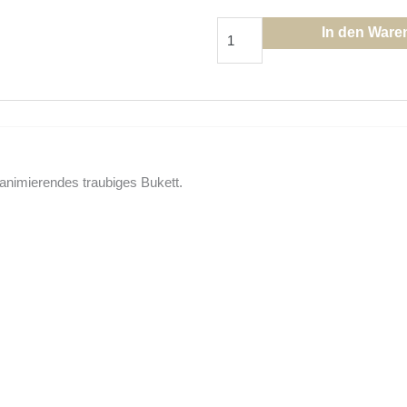
Muskateller
In den Ware
Frizzante
Menge
animierendes traubiges Bukett.