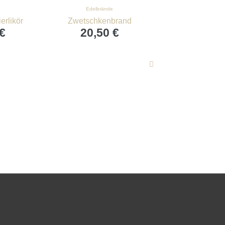
Edelbrände
Edelbränd
erlikör
Zwetschkenbrand
Kirschbr
€
20,50
€
27,5