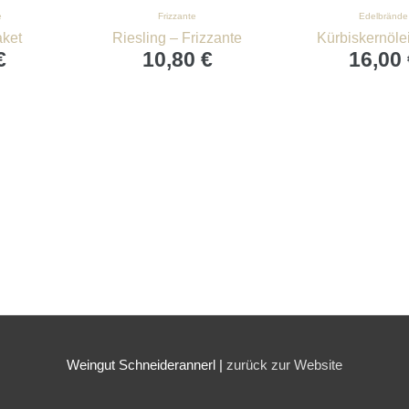
e
Frizzante
Edelbrände
aket
Riesling – Frizzante
Kürbiskernölei
€
10,80
€
16,00
Weingut Schneiderannerl |
zurück zur Website