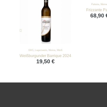
Pakete
,
Wein
Frizzante P
68,90
DAC
,
Lagenwein
,
Weine
,
Weiß
Weißburgunder Barrique 2024
19,50
€