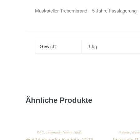
Muskateller Trebernbrand – 5 Jahre Fasslagerung –
Gewicht
1 kg
Ähnliche Produkte
DAC
,
Lagenwein
,
Weine
,
Weiß
Pakete
,
Wein
Weißburgunder Barrique 2024
Frizzante P