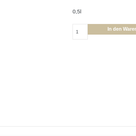
0,5l
Muskateller
In den Ware
Trebernbrand
Menge