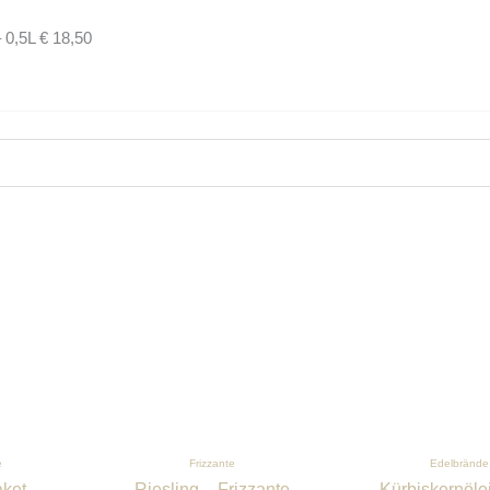
 0,5L € 18,50
e
Frizzante
Edelbrände
aket
Riesling – Frizzante
Kürbiskernölei